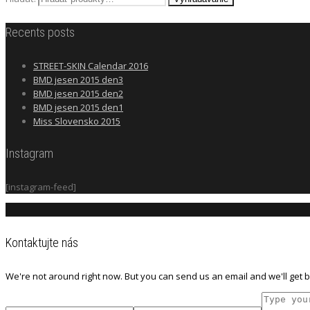
Recents posts
STREET-SKIN Calendar 2016
BMD jesen 2015 den3
BMD jesen 2015 den2
BMD jesen 2015 den1
Miss Slovensko 2015
Instagram
[instagram-feed]
Kontaktujte nás
We're not around right now. But you can send us an email and we'll get b