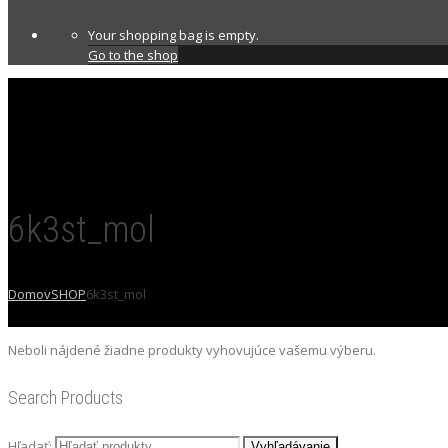
Your shopping bag is empty.
Go to the shop
6k3st_mol
Domov
SHOP
6k3st_mol
Neboli nájdené žiadne produkty vyhovujúce vašemu výberu.
Search Products
Hľadať: