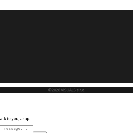
©2026 VISUALS s.r.o.
ack to you, asap.